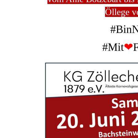
Öllege v
#BinN
#Mit
❤
F