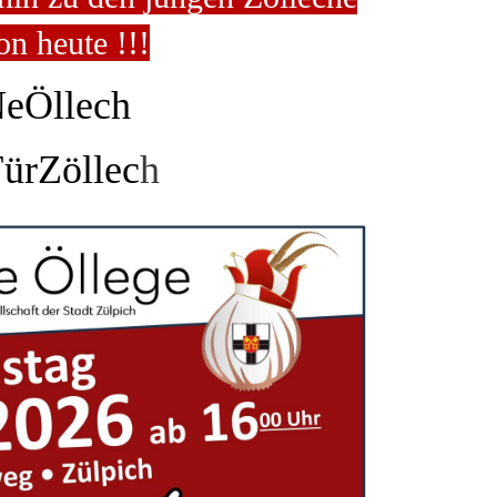
on heute !!!
eÖllech
ürZöllec
h