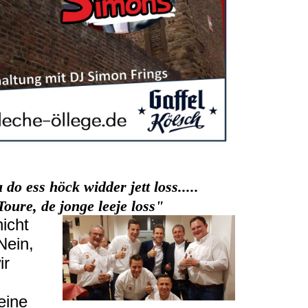
do ess höck widder jett loss.....
Toure, de jonge leeje loss
"
icht
Nein,
ir
eine