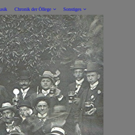
sik
Chronik der Öllege
Sonstiges